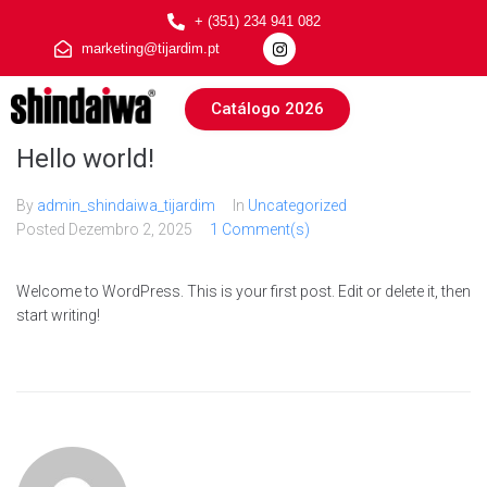
+ (351) 234 941 082
marketing@tijardim.pt
Catálogo 2026
Hello world!
By
admin_shindaiwa_tijardim
In
Uncategorized
Posted
Dezembro 2, 2025
1 Comment(s)
Welcome to WordPress. This is your first post. Edit or delete it, then
start writing!