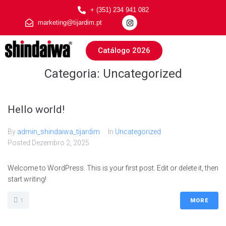
+ (351) 234 941 082
marketing@tijardim.pt
Catálogo 2026
Categoria:
Uncategorized
Hello world!
By
admin_shindaiwa_tijardim
In
Uncategorized
Posted
Dezembro 2, 2025
Welcome to WordPress. This is your first post. Edit or delete it, then
start writing!
1
MORE